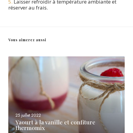
5.
Laisser refroidir à température ambiante et
réserver au frais.
Vous aimerez aussi
Y
a
o
u
r
t
à
l
25 juillet 2022
a
Yaourt à la vanille et confiture
v
thermomix
a