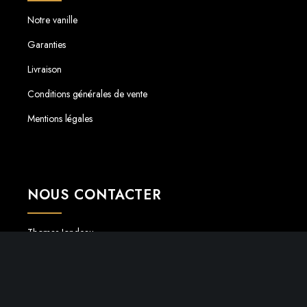
Notre vanille
Garanties
Livraison
Conditions générales de vente
Mentions légales
NOUS CONTACTER
Thomas Jondeau
06.52.21.89.89
vanilledesilesloyaute@gmail.com
38C Rue D’eguisheim, 68420, Herrlisheim Près Colmar