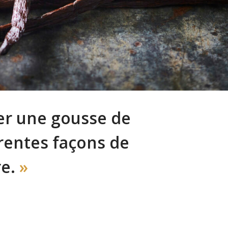
r une gousse de
férentes façons de
re.
»