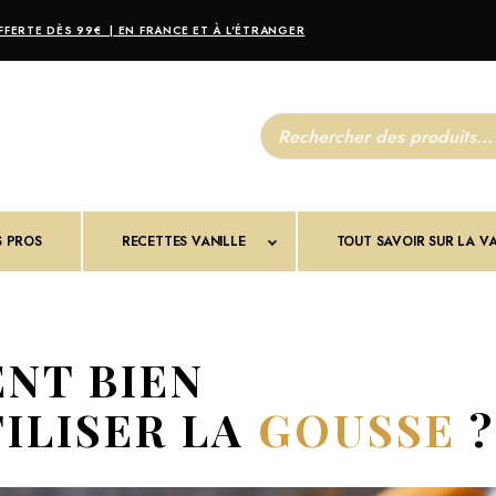
FERTE DÈS 99€ | EN FRANCE ET À L'ÉTRANGER
R
e
c
h
e
r
c
S PROS
RECETTES VANILLE
h
TOUT SAVOIR SUR LA VA
e
d
e
p
r
o
NT BIEN
d
u
i
ILISER LA
GOUSSE
?
t
s