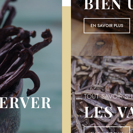
BIEN 
EN S
EN SAVOIR PLUS
TOUT SAVOIR SU
SERVER
LES V