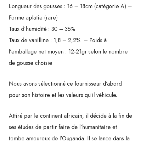
s
Longueur des gousses : 16 – 18cm (catégorie A) –
e
Forme aplatie (rare)
d
e
Taux d’humidité : 30 – 35%
v
Taux de vanilline : 1,8 – 2,2% – Poids à
a
n
l’emballage net moyen : 12-21gr selon le nombre
i
de gousse choisie
l
l
e
Nous avons sélectionné ce fournisseur d’abord
g
pour son histoire et les valeurs qu’il véhicule.
o
u
r
Attiré par le continent africain, il décide à la fin de
m
e
ses études de partir faire de l’humanitaire et
t
tombe amoureux de l’Ouganda. Il se lance dans la