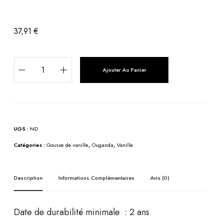
37,91
€
q
Ajouter Au Panier
u
a
n
t
i
UGS :
ND
t
é
Catégories :
Gousse de vanille
,
Ouganda
,
Vanille
d
e
Description
Informations Complémentaires
Avis (0)
G
o
u
Date de durabilité minimale : 2 ans
s