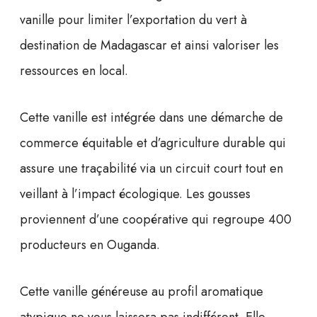
P
l
vanille pour limiter l’exportation du vert à
a
destination de Madagascar et ainsi valoriser les
n
i
ressources en local.
f
o
Cette vanille est intégrée dans une démarche de
l
i
commerce équitable et d’agriculture durable qui
a
assure une traçabilité via un circuit court tout en
O
u
veillant à l’impact écologique. Les gousses
g
proviennent d’une coopérative qui regroupe 400
a
n
producteurs en Ouganda.
d
a
Cette vanille généreuse au profil aromatique
atypique ne vous laissera pas indifférent. Elle