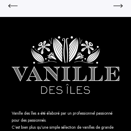
r
P
a
l
n
a
ç
n
a
i
i
f
s
o
e
l
i
a
I
n
d
Vanille des îles a été élaboré par un professionnel passionné
pour des passionnés.
o
C’est bien plus qu’une simple sélection de vanilles de grande
n