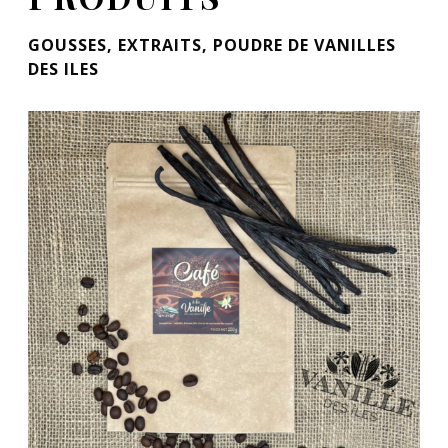
GOUSSES, EXTRAITS, POUDRE DE VANILLES
DES ILES
G
o
u
s
s
e
d
e
v
a
n
i
l
l