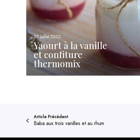
v
a
n
i
25 juillet 2022
l
Yaourt à la vanille
l
et confiture
e
e
thermomix
t
c
o
n
f
i
t
Article Précédent
u
Baba aux trois vanilles et au rhum
r
e