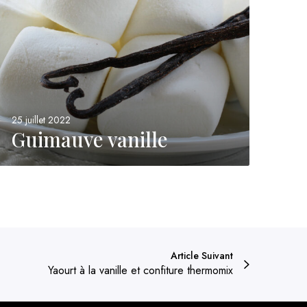
a
n
e
25 juillet 2022
Guimauve vanille
Article Suivant
Yaourt à la vanille et confiture thermomix