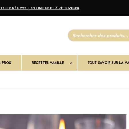
FERTE DÈS 99€ | EN FRANCE ET À L'ÉTRANGER
R
e
c
h
e
r
c
S PROS
RECETTES VANILLE
h
TOUT SAVOIR SUR LA VA
e
d
e
p
r
o
d
u
i
t
s