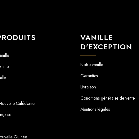
m
PRODUITS
VANILLE
D'EXCEPTION
nille
Notre vanille
nille
Garanties
ille
Livraison
Conditions générales de vente
 Nouvelle Calédonie
Mentions légales
ançaise
ouvelle Guinée