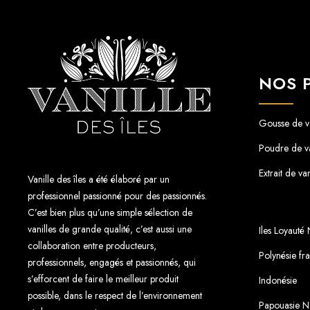
t
h
e
r
m
NOS 
o
m
i
Gousse de va
x
Poudre de va
Extrait de van
Vanille des îles a été élaboré par un
professionnel passionné pour des passionnés.
C’est bien plus qu’une simple sélection de
vanilles de grande qualité, c’est aussi une
Iles Loyauté
collaboration entre producteurs,
Polynésie fr
professionnels, engagés et passionnés, qui
s’efforcent de faire le meilleur produit
Indonésie
possible, dans le respect de l’environnement
Papouasie N