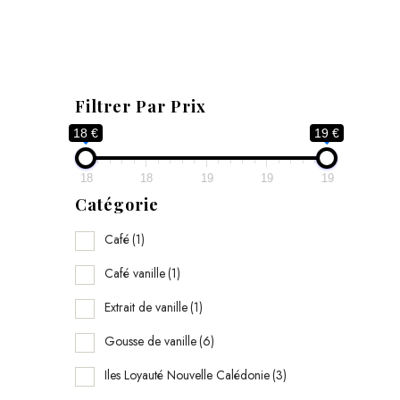
0
n
a
Filtrer Par Prix
t
18 €
19 €
u
r
18
18
19
19
19
e
Catégorie
l
Café
(1)
a
Café vanille
(1)
v
e
Extrait de vanille
(1)
c
Gousse de vanille
(6)
g
Iles Loyauté Nouvelle Calédonie
(3)
r