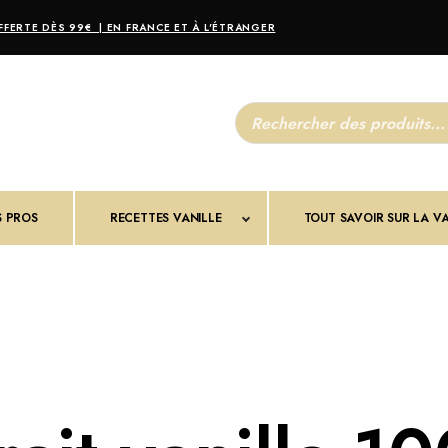
FERTE DÈS 99€ | EN FRANCE ET À L'ÉTRANGER
R
e
c
h
e
r
c
S PROS
RECETTES VANILLE
h
TOUT SAVOIR SUR LA VA
e
d
e
p
r
o
d
u
i
t
s