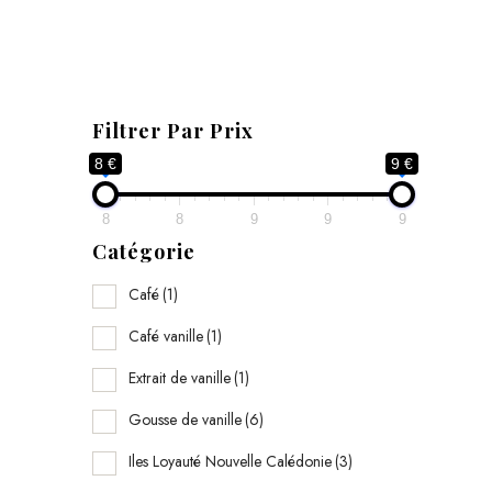
Filtrer Par Prix
8 €
9 €
8
8
9
9
9
Catégorie
Café
(1)
Café vanille
(1)
Extrait de vanille
(1)
Gousse de vanille
(6)
Iles Loyauté Nouvelle Calédonie
(3)