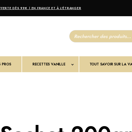
FERTE DÈS 99€ | EN FRANCE ET À L'ÉTRANGER
R
e
c
h
e
r
c
S PROS
RECETTES VANILLE
h
TOUT SAVOIR SUR LA VA
e
d
e
p
r
o
d
u
i
t
s