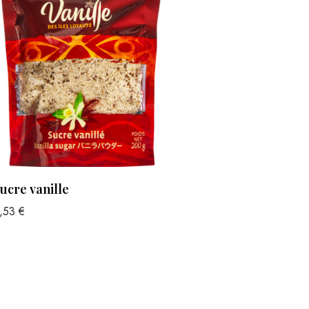
ucre vanille
,53
€
jouter au panier