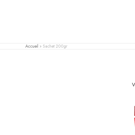
Accueil
»
Sachet 200gr
V
S
u
c