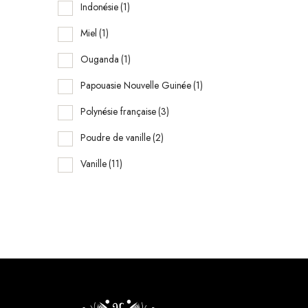
r
Indonésie
(1)
u
Miel
(1)
Ouganda
(1)
o
Papouasie Nouvelle Guinée
(1)
o
r
Polynésie française
(3)
e
Poudre de vanille
(2)
a
Vanille
(11)
”