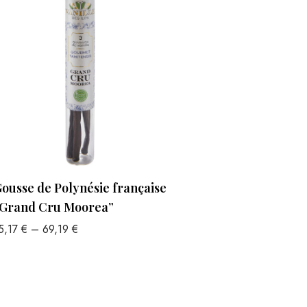
ousse de Polynésie française
Grand Cru Moorea”
5,17
€
–
69,19
€
hoix des options