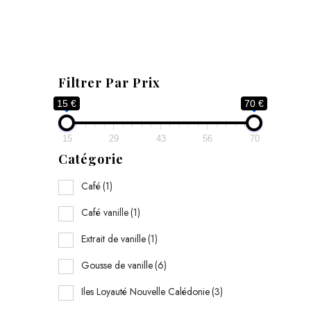
r
a
n
ç
Filtrer Par Prix
a
15 €
70 €
i
s
15
29
43
56
70
e
Catégorie
“
Café
(1)
Café vanille
(1)
r
a
Extrait de vanille
(1)
n
Gousse de vanille
(6)
d
Iles Loyauté Nouvelle Calédonie
(3)
C