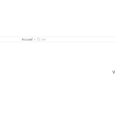
Accueil
»
12 cm
V
o
u