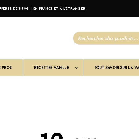
FERTE DÈS 99€ | EN FRANCE ET À L'ÉTRANGER
R
e
c
h
e
r
c
S PROS
RECETTES VANILLE
h
TOUT SAVOIR SUR LA VA
e
d
e
p
r
o
d
u
i
t
s