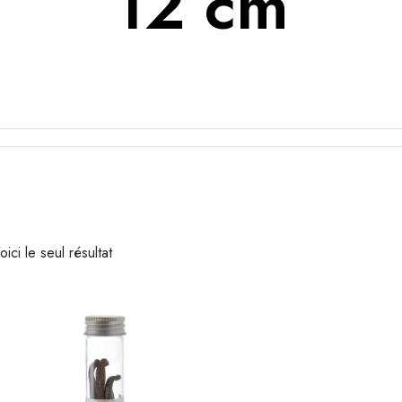
12 cm
oici le seul résultat
G